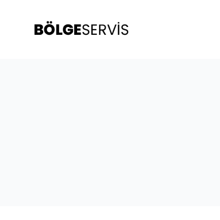
S
k
i
p
t
o
c
o
n
t
e
n
t