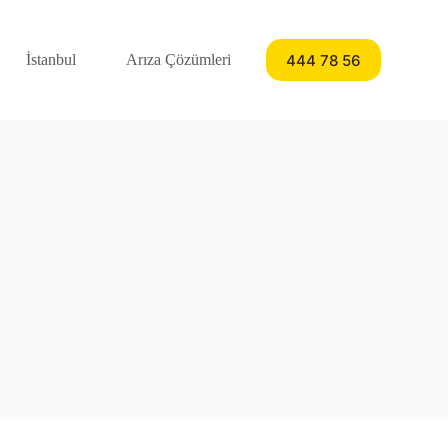
444 78 56
İstanbul
Arıza Çözümleri