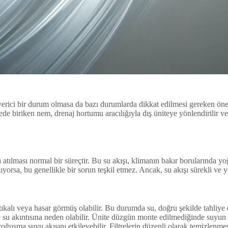
erici bir durum olmasa da bazı durumlarda dikkat edilmesi gereken öneml
ede biriken nem, drenaj hortumu aracılığıyla dış üniteye yönlendirilir ve
 atılması normal bir süreçtir. Bu su akışı, klimanın bakır borularında 
orsa, bu genellikle bir sorun teşkil etmez. Ancak, su akışı sürekli ve 
kalı veya hasar görmüş olabilir. Bu durumda su, doğru şekilde tahliye 
 su akıntısına neden olabilir. Ünite düzgün monte edilmediğinde suyun ak
ı, yoğuşma suyu akışını etkileyebilir. Filtrelerin düzenli olarak temizlenme