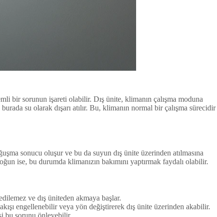
i bir sorunun işareti olabilir. Dış ünite, klimanın çalışma moduna
 burada su olarak dışarı atılır. Bu, klimanın normal bir çalışma sürecidir
yoğuşma sonucu oluşur ve bu da suyun dış ünite üzerinden atılmasına
yoğun ise, bu durumda klimanızın bakımını yaptırmak faydalı olabilir.
edilemez ve dış üniteden akmaya başlar.
ışı engellenebilir veya yön değiştirerek dış ünite üzerinden akabilir.
si bu sorunu önleyebilir.