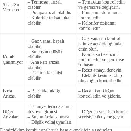
– Termostat arızalı
– Termostatı kontrol edin
Sıcak Su
olabilir.
ve gerekirse değiştirin.
Vermeme
– Pompa arızalı olabilir.
– Pompanın durumunu
– Kalorifer tesisatı tıkalı
kontrol edin.
olabilir.
– Kalorifer tesisatını
kontrol edin.
– Gaz vanasını kontrol
– Gaz vanası kapalı
edin ve açık olduğundan
olabilir.
emin olun.
– Su basıncı düşük
– Kombi su basıncını
Kombi
olabilir.
kontrol edin ve gerekirse
Çalışmıyor
– Ana kart arızalı
su basın.
olabilir.
– Reset atmayı deneyin.
– Elektrik kesintisi
– Elektrik kesintisi olup
olabilir.
olmadığını kontrol edin.
Baca
– Baca tıkanıklığı
– Baca tıkanıklığını
Arızası
olabilir.
kontrol edin ve giderin.
– Emniyet termostatının
Diğer
devreye girmesi.
– Diğer arızalar için kombi
Arızalar
– Suyun fazla ısınması.
servisiyle iletişime geçin.
– Düşük voltaj uyarıları.
Demirdöküm kombi arızalarıyla başa çıkmak için şu adımları