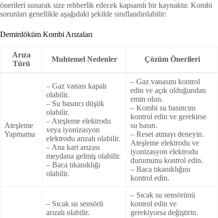
önerileri sunarak size rehberlik edecek kapsamlı bir kaynaktır. Kombi
sorunları genellikle aşağıdaki şekilde sınıflandırılabilir:
Demirdöküm Kombi Arızaları
Arıza
Muhtemel Nedenler
Çözüm Önerileri
Türü
– Gaz vanasını kontrol
– Gaz vanası kapalı
edin ve açık olduğundan
olabilir.
emin olun.
– Su basıncı düşük
– Kombi su basıncını
olabilir.
kontrol edin ve gerekirse
– Ateşleme elektrodu
Ateşleme
su basın.
veya iyonizasyon
Yapmama
– Reset atmayı deneyin.
elektrodu arızalı olabilir.
Ateşleme elektrodu ve
– Ana kart arızası
iyonizasyon elektrodu
meydana gelmiş olabilir.
durumunu kontrol edin.
– Baca tıkanıklığı
– Baca tıkanıklığını
olabilir.
kontrol edin.
– Sıcak su sensörünü
– Sıcak su sensörü
kontrol edin ve
arızalı olabilir.
gerekiyorsa değiştirin.