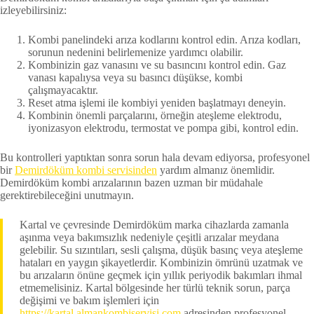
izleyebilirsiniz:
Kombi panelindeki arıza kodlarını kontrol edin. Arıza kodları,
sorunun nedenini belirlemenize yardımcı olabilir.
Kombinizin gaz vanasını ve su basıncını kontrol edin. Gaz
vanası kapalıysa veya su basıncı düşükse, kombi
çalışmayacaktır.
Reset atma işlemi ile kombiyi yeniden başlatmayı deneyin.
Kombinin önemli parçalarını, örneğin ateşleme elektrodu,
iyonizasyon elektrodu, termostat ve pompa gibi, kontrol edin.
Bu kontrolleri yaptıktan sonra sorun hala devam ediyorsa, profesyonel
bir
Demirdöküm kombi servisinden
yardım almanız önemlidir.
Demirdöküm kombi arızalarının bazen uzman bir müdahale
gerektirebileceğini unutmayın.
Kartal ve çevresinde Demirdöküm marka cihazlarda zamanla
aşınma veya bakımsızlık nedeniyle çeşitli arızalar meydana
gelebilir. Su sızıntıları, sesli çalışma, düşük basınç veya ateşleme
hataları en yaygın şikayetlerdir. Kombinizin ömrünü uzatmak ve
bu arızaların önüne geçmek için yıllık periyodik bakımları ihmal
etmemelisiniz. Kartal bölgesinde her türlü teknik sorun, parça
değişimi ve bakım işlemleri için
https://kartal.almankombiservisi.com
adresinden profesyonel