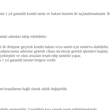
i 1 yıl garantili kombi tamir ve bakım hizmeti ile taçlandırmaktadır. B
aki adımları takip edebilirler:
ile iletişime geçerek kombi bakım veya tamiri için randevu alabilirler.
lanıcısının adresine gelerek cihazı inceleyip gerekli işlemleri başlatır.
eştirir ve olası arızaları tespit edip tamirini yapar.
 yıl garantili hizmet belgesi verilir.
 koşullarına bağlı olarak sıklık değişebilir.
klik gösterebilir. Genellikle kısa sürede tamir edilebilmektedir.