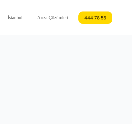
444 78 56
İstanbul
Arıza Çözümleri