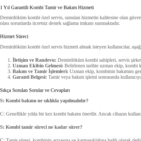
1 Yıl Garantili Kombi Tamir ve Bakım Hizmeti
Demirdöküm kombi özel servis, sunulan hizmetin kalitesine olan güvenin
olası sorunlarda ücretsiz destek sağlama imkanı sunmaktadır.
Hizmet Süreci
Demirdöküm kombi özel servis hizmeti almak isteyen kullanıcılar, aşağıd
İletişim ve Randevu:
Demirdöküm kombi sahipleri, servis şirketi 
Uzman Ekibin Gelmesi:
Belirlenen tarihte uzman ekip, kombi kul
Bakım ve Tamir İşlemleri:
Uzman ekip, kombinin bakımını gerçekl
Garanti Belgesi:
Tamir veya bakım işlemi sonrasında kullanıcıya 1
Sıkça Sorulan Sorular ve Cevapları
S: Kombi bakımı ne sıklıkla yapılmalıdır?
C: Genellikle yılda bir kez kombi bakımı önerilir. Ancak cihazın kullanım
S: Kombi tamir süreci ne kadar sürer?
C: Tamir süresi, kombinin arızasına ve karmaşıklığına bağlı olarak değişi