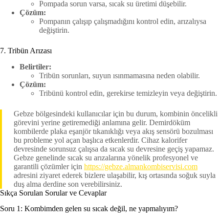
Pompada sorun varsa, sıcak su üretimi düşebilir.
Çözüm:
Pompanın çalışıp çalışmadığını kontrol edin, arızalıysa
değiştirin.
7. Tribün Arızası
Belirtiler:
Tribün sorunları, suyun ısınmamasına neden olabilir.
Çözüm:
Tribünü kontrol edin, gerekirse temizleyin veya değiştirin.
Gebze bölgesindeki kullanıcılar için bu durum, kombinin öncelikli
görevini yerine getiremediği anlamına gelir. Demirdöküm
kombilerde plaka eşanjör tıkanıklığı veya akış sensörü bozulması
bu probleme yol açan başlıca etkenlerdir. Cihaz kalorifer
devresinde sorunsuz çalışsa da sıcak su devresine geçiş yapamaz.
Gebze genelinde sıcak su arızalarına yönelik profesyonel ve
garantili çözümler için
https://gebze.almankombiservisi.com
adresini ziyaret ederek bizlere ulaşabilir, kış ortasında soğuk suyla
duş alma derdine son verebilirsiniz.
Sıkça Sorulan Sorular ve Cevaplar
Soru 1: Kombimden gelen su sıcak değil, ne yapmalıyım?