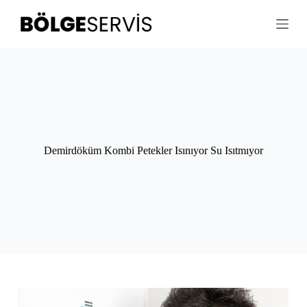
S
k
i
p
t
o
c
o
n
t
e
n
Demirdöküm Kombi Petekler Isınıyor Su Isıtmıyor
t