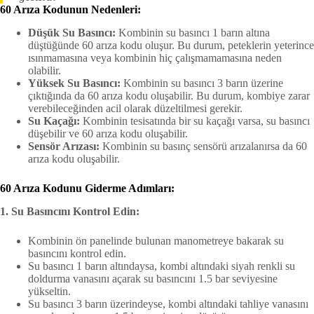
60 Arıza Kodunun Nedenleri:
Düşük Su Basıncı:
Kombinin su basıncı 1 barın altına
düştüğünde 60 arıza kodu oluşur. Bu durum, peteklerin yeterince
ısınmamasına veya kombinin hiç çalışmamamasına neden
olabilir.
Yüksek Su Basıncı:
Kombinin su basıncı 3 barın üzerine
çıktığında da 60 arıza kodu oluşabilir. Bu durum, kombiye zarar
verebileceğinden acil olarak düzeltilmesi gerekir.
Su Kaçağı:
Kombinin tesisatında bir su kaçağı varsa, su basıncı
düşebilir ve 60 arıza kodu oluşabilir.
Sensör Arızası:
Kombinin su basınç sensörü arızalanırsa da 60
arıza kodu oluşabilir.
60 Arıza Kodunu Giderme Adımları:
1. Su Basıncını Kontrol Edin:
Kombinin ön panelinde bulunan manometreye bakarak su
basıncını kontrol edin.
Su basıncı 1 barın altındaysa, kombi altındaki siyah renkli su
doldurma vanasını açarak su basıncını 1.5 bar seviyesine
yükseltin.
Su basıncı 3 barın üzerindeyse, kombi altındaki tahliye vanasını