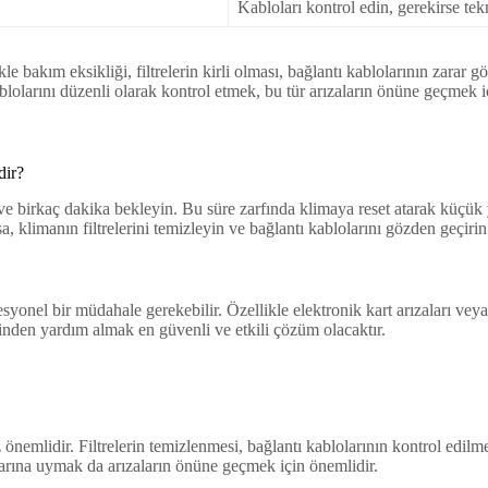
Kabloları kontrol edin, gerekirse tek
ikle bakım eksikliği, filtrelerin kirli olması, bağlantı kablolarının zarar
lolarını düzenli olarak kontrol etmek, bu tür arızaların önüne geçmek i
dir?
n ve birkaç dakika bekleyin. Bu süre zarfında klimaya reset atarak küçük y
 klimanın filtrelerini temizleyin ve bağlantı kablolarını gözden geçirin
yonel bir müdahale gerekebilir. Özellikle elektronik kart arızaları veya
ninden yardım almak en güvenli ve etkili çözüm olacaktır.
önemlidir. Filtrelerin temizlenmesi, bağlantı kablolarının kontrol edil
larına uymak da arızaların önüne geçmek için önemlidir.