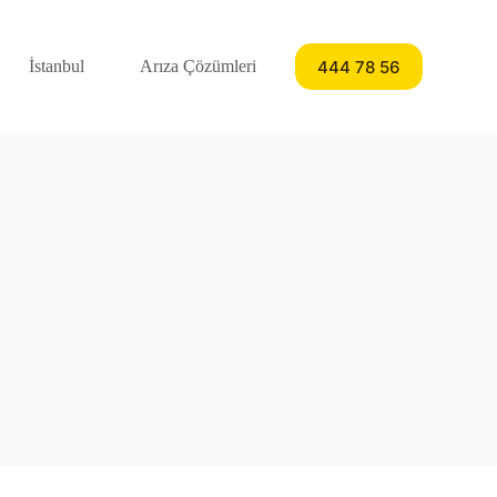
444 78 56
İstanbul
Arıza Çözümleri