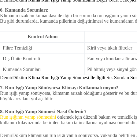
6. Kumanda Sorunları:
Klimanın uzaktan kumandası ile ilgili bir sorun da run ışığının yanıp 
Bu gibi durumlarda, kumanda pillerinin değiştirilmesi ve kumandanın 
Kontrol Adımı
Filtre Temizliği
Kirli veya tıkalı filtreler
Dış Ünite Kontrolü
Fan veya kondansatör arı
Kumanda Sorunları
Pil bitmiş veya sinyal gö
DemirDöküm Klima Run Işığı Yanıp Sönmesi İle İlgili Sık Sorulan Sor
7. Run Işığı Yanıp Sönüyorsa Klimayı Kullanmalı mıyım?
Run ışığı yanıp sönüyorsa, klimanın arızalı olduğunu gösterir ve bu 
büyük arızalara yol açabilir.
8. Run Işığı Yanıp Sönmesi Nasıl Önlenir?
Run ışığının yanıp sönmesini
önlemek için düzenli bakım ve temizlik işle
kullanım kılavuzunda belirtilen bakım talimatlarına uyulması önemlidir.
DemirDöküm klimanızın run ışığı yanıp sönüyorsa, yukarıda belirtilen a