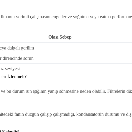
, klimanın verimli çalışmasını engeller ve soğutma veya ısıtma performan
Olası Sebep
ya dalgalı gerilim
r direncinde sorun
z seviyesi
ar İzlenmeli?
lir ve bu durum run ışığının yanıp sönmesine neden olabilir. Filtrelerin d
ünitedeki fanın düzgün çalışıp çalışmadığı, kondansatörün durumu ve dış 
 Nelerdir?