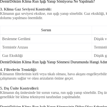
DemirDöküm Klima Run Işığı Yanıp Sönüyorsa Ne Yapılmalı?
3. Klima Gaz Seviyesi Kontrolü:
Klimanın gaz seviyesi eksikse, run ışığı yanıp sönebilir. Gaz eksikliği
dolumu yapılması önemlidir.
Sorun
Beslenme Gerilimi
Düşük ve
Termistör Arızası
Termistö
Gaz Eksikliği
Düşük ga
DemirDöküm Klima Run Işığı Yanıp Sönmesi Durumunda Hangi Adıml
4. Filtrelerin Temizliği:
Klimanın filtrelerinin kirli veya tıkalı olması, hava akışını engelleyebi
çalışmasını sağlar ve olası arızaların önüne geçer.
5. Dış Ünite Kontrolleri:
Klimanın dış ünitesinde bir sorun varsa, run ışığı yanıp sönebilir. Dış 
genellikle bir klima teknisyeni tarafından yapılmalıdır.
DemirDöküm Klima Run Işığı Yanıp Sönmesinin Diğer Olası Sebepleri