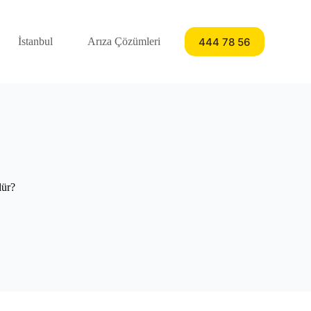
444 78 56
İstanbul
Arıza Çözümleri
lür?