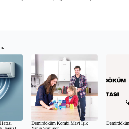
ın:
Hatası
Demirdöküm Kombi Mavi Işık
Demirdöküm
[Kılavuz]
Yanıp Sönüyor