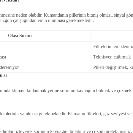
sönmesine neden olabilir. Kumandanın pillerinin bitmiş olması, sinyal g
düzgün çalıştığından emin olunması gerekmektedir.
Olası Sorun
Filtrelerin temizlenm
zası
Teknisyen çağırmak
nderemiyor
Pilleri değiştirmek,
ular
durumda klimayı kullanmak yerine sorunun kaynağını bulmak ve çözmek 
mlerinin yapılması gerekmektedir. Klimanın filtreleri, gaz seviyesi ve e
dımları izleyerek sorunun kaynağını bulabilir ve çözüm üretebilirsiniz.