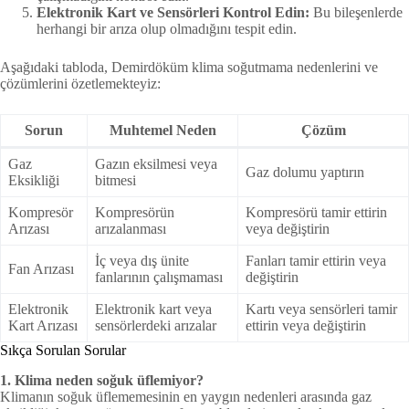
Elektronik Kart ve Sensörleri Kontrol Edin:
Bu bileşenlerde
herhangi bir arıza olup olmadığını tespit edin.
Aşağıdaki tabloda, Demirdöküm klima soğutmama nedenlerini ve
çözümlerini özetlemekteyiz:
Sorun
Muhtemel Neden
Çözüm
Gaz
Gazın eksilmesi veya
Gaz dolumu yaptırın
Eksikliği
bitmesi
Kompresör
Kompresörün
Kompresörü tamir ettirin
Arızası
arızalanması
veya değiştirin
İç veya dış ünite
Fanları tamir ettirin veya
Fan Arızası
fanlarının çalışmaması
değiştirin
Elektronik
Elektronik kart veya
Kartı veya sensörleri tamir
Kart Arızası
sensörlerdeki arızalar
ettirin veya değiştirin
Sıkça Sorulan Sorular
1. Klima neden soğuk üflemiyor?
Klimanın soğuk üflememesinin en yaygın nedenleri arasında gaz