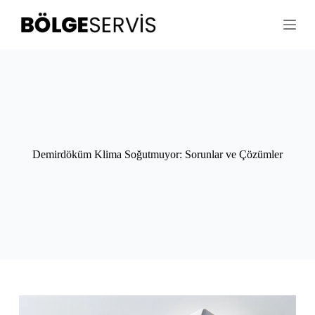
S
k
i
p
t
o
c
o
n
t
e
n
Demirdöküm Klima Soğutmuyor: Sorunlar ve Çözümler
t