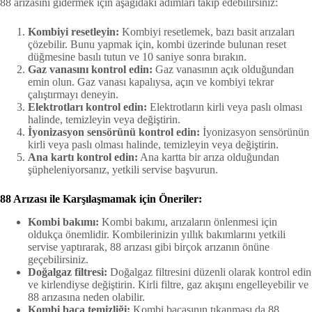
88 arızasını gidermek için aşağıdaki adımları takip edebilirsiniz:
Kombiyi resetleyin:
Kombiyi resetlemek, bazı basit arızaları
çözebilir. Bunu yapmak için, kombi üzerinde bulunan reset
düğmesine basılı tutun ve 10 saniye sonra bırakın.
Gaz vanasını kontrol edin:
Gaz vanasının açık olduğundan
emin olun. Gaz vanası kapalıysa, açın ve kombiyi tekrar
çalıştırmayı deneyin.
Elektrotları kontrol edin:
Elektrotların kirli veya paslı olması
halinde, temizleyin veya değiştirin.
İyonizasyon sensörünü kontrol edin:
İyonizasyon sensörünün
kirli veya paslı olması halinde, temizleyin veya değiştirin.
Ana kartı kontrol edin:
Ana kartta bir arıza olduğundan
şüpheleniyorsanız, yetkili servise başvurun.
88 Arızası ile Karşılaşmamak için Öneriler:
Kombi bakımı:
Kombi bakımı, arızaların önlenmesi için
oldukça önemlidir. Kombilerinizin yıllık bakımlarını yetkili
servise yaptırarak, 88 arızası gibi birçok arızanın önüne
geçebilirsiniz.
Doğalgaz filtresi:
Doğalgaz filtresini düzenli olarak kontrol edin
ve kirlendiyse değiştirin. Kirli filtre, gaz akışını engelleyebilir ve
88 arızasına neden olabilir.
Kombi baca temizliği:
Kombi bacasının tıkanması da 88