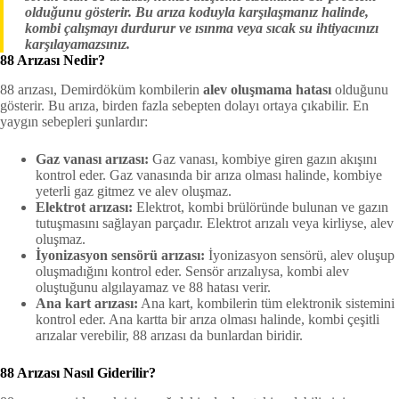
olduğunu gösterir. Bu arıza koduyla karşılaşmanız halinde,
kombi çalışmayı durdurur ve ısınma veya sıcak su ihtiyacınızı
karşılayamazsınız.
88 Arızası Nedir?
88 arızası, Demirdöküm kombilerin
alev oluşmama hatası
olduğunu
gösterir. Bu arıza, birden fazla sebepten dolayı ortaya çıkabilir. En
yaygın sebepleri şunlardır:
Gaz vanası arızası:
Gaz vanası, kombiye giren gazın akışını
kontrol eder. Gaz vanasında bir arıza olması halinde, kombiye
yeterli gaz gitmez ve alev oluşmaz.
Elektrot arızası:
Elektrot, kombi brülöründe bulunan ve gazın
tutuşmasını sağlayan parçadır. Elektrot arızalı veya kirliyse, alev
oluşmaz.
İyonizasyon sensörü arızası:
İyonizasyon sensörü, alev oluşup
oluşmadığını kontrol eder. Sensör arızalıysa, kombi alev
oluştuğunu algılayamaz ve 88 hatası verir.
Ana kart arızası:
Ana kart, kombilerin tüm elektronik sistemini
kontrol eder. Ana kartta bir arıza olması halinde, kombi çeşitli
arızalar verebilir, 88 arızası da bunlardan biridir.
88 Arızası Nasıl Giderilir?