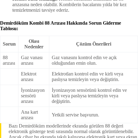
arızasına neden olabilir. Kombilerin bacalarını yılda bir kez
temizletmenizi tavsiye ederiz.
Demirdöküm Kombi 88 Arızası Hakkında Sorun Giderme
Tablosu:
Olası
Sorun
Çözüm Önerileri
Nedenler
88
Gaz vanası
Gaz vanasını kontrol edin ve açık
arızası
arızası
olduğundan emin olun.
Elektrot
Elektrotları kontrol edin ve kirli veya
arızası
paslıysa temizleyin veya değiştirin.
İyonizasyon
İyonizasyon sensörünü kontrol edin ve
sensörü
kirli veya paslıysa temizleyin veya
arızası
değiştirin.
Ana kart
Yetkili servise başvurun.
arızası
Bazı Demirdöküm modellerinde ekranda görülen 88 değeri
elektronik gösterge testi sırasında normal olarak görüntülenebilir.
Ancak cihaz bu ekranda takılı kalıyorsa elektronik kart veya ekran