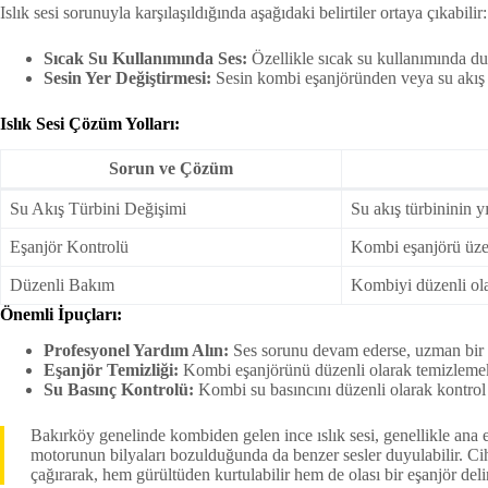
Islık sesi sorunuyla karşılaşıldığında aşağıdaki belirtiler ortaya çıkabilir:
Sıcak Su Kullanımında Ses:
Özellikle sıcak su kullanımında duyu
Sesin Yer Değiştirmesi:
Sesin kombi eşanjöründen veya su akış tü
Islık Sesi Çözüm Yolları:
Sorun ve Çözüm
Su Akış Türbini Değişimi
Su akış türbininin y
Eşanjör Kontrolü
Kombi eşanjörü üzeri
Düzenli Bakım
Kombiyi düzenli ola
Önemli İpuçları:
Profesyonel Yardım Alın:
Ses sorunu devam ederse, uzman bir 
Eşanjör Temizliği:
Kombi eşanjörünü düzenli olarak temizlemek,
Su Basınç Kontrolü:
Kombi su basıncını düzenli olarak kontrol
Bakırköy genelinde kombiden gelen ince ıslık sesi, genellikle ana eş
motorunun bilyaları bozulduğunda da benzer sesler duyulabilir. Ci
çağırarak, hem gürültüden kurtulabilir hem de olası bir eşanjör de