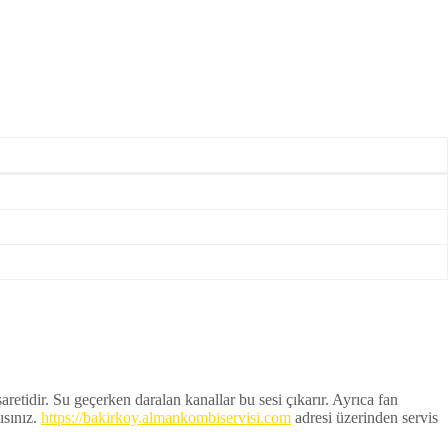
aretidir. Su geçerken daralan kanallar bu sesi çıkarır. Ayrıca fan
ısınız.
https://bakirkoy.almankombiservisi.com
adresi üzerinden servis