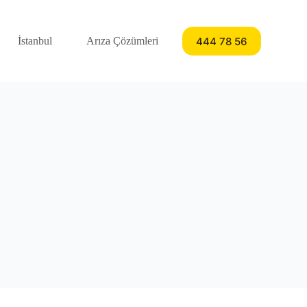
444 78 56
İstanbul
Arıza Çözümleri