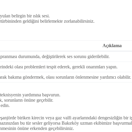
lan belirgin bir ıslık sesi.
rbininden geldiğini belirlemekte zorlanabilirsiniz.
Açıklama
ıpranması durumunda, değiştirilerek ses sorunu giderilebilir.
ndeki olası problemleri tespit ederek, gerekli onarımları yapın.
rak bakıma göndermek, olası sorunların önlenmesine yardımcı olabilir.
teknisyenin yardımına başvurun.
 sorunların önüne geçebilir.
 edin.
anjörde biriken kirecin veya gaz valfi ayarlarındaki dengesizliğin bir iş
hazınızdan bu tür sesler geliyorsa Bakırköy uzman ekibimize başvurmal
linmesinin önüne erkenden geçebilirsiniz.