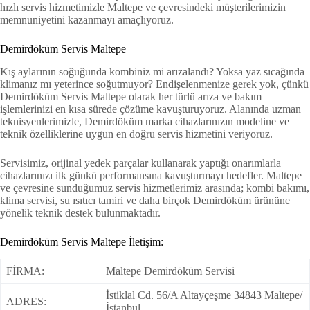
hızlı servis hizmetimizle Maltepe ve çevresindeki müşterilerimizin
memnuniyetini kazanmayı amaçlıyoruz.
Demirdöküm Servis Maltepe
Kış aylarının soğuğunda kombiniz mi arızalandı? Yoksa yaz sıcağında
klimanız mı yeterince soğutmuyor? Endişelenmenize gerek yok, çünkü
Demirdöküm Servis Maltepe olarak her türlü arıza ve bakım
işlemlerinizi en kısa sürede çözüme kavuşturuyoruz. Alanında uzman
teknisyenlerimizle, Demirdöküm marka cihazlarınızın modeline ve
teknik özelliklerine uygun en doğru servis hizmetini veriyoruz.
Servisimiz, orijinal yedek parçalar kullanarak yaptığı onarımlarla
cihazlarınızı ilk günkü performansına kavuşturmayı hedefler. Maltepe
ve çevresine sunduğumuz servis hizmetlerimiz arasında; kombi bakımı,
klima servisi, su ısıtıcı tamiri ve daha birçok Demirdöküm ürününe
yönelik teknik destek bulunmaktadır.
Demirdöküm Servis Maltepe İletişim:
FİRMA:
Maltepe Demirdöküm Servisi
İstiklal Cd. 56/A Altayçeşme 34843 Maltepe/
ADRES:
İstanbul