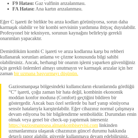
F9 Hatası:
Gaz valfinin arızalanması.
FA Hatası:
Ana kartın arızalanması.
Eğer C işareti ile birlikte bu arıza kodları görünüyorsa, sorun daha
karmaşık olabilir ve bir kombi servisinin yardımına ihtiyaç duyulabilir.
Profesyonel bir teknisyen, sorunun kaynağını belirleyip gerekli
onarımları yapacaktır.
Demirdöküm kombi C işareti ve arıza kodlarına karşı bu rehberi
kullanarak sorunları anlama ve çözme konusunda bilgi sahibi
olabilirsiniz. Ancak, herhangi bir onarım işlemi yaparken güvenliğiniz
için gerekli önlemleri almayı unutmayın ve karmaşık arızalar için her
zaman
bir uzmana başvurmayı düşünün.
Gaziosmanpaşa bölgesindeki kullanıcıların ekranlarında gördüğü
“C” işareti, çoğu zaman bir hata değil, kombinin ekonomik
moddan konfor moduna (Comfort) geçtiğini bildiren bir
göstergedir. Ancak bazı özel serilerde bu harf yanıp sönüyorsa
sensör hatalarıyla karıştırılabilir. Eğer cihazınız normal çalışmaya
devam ediyorsa bu bir bilgilendirme sembolüdür. Durumdan emin
olmak veya genel bir check-up yaptırmak isterseniz
https://gaziosmanpasa.almankombiservisi.com
linkinden
uzmanlarımıza ulaşarak cihazınızın güncel durumu hakkında
detaylı rapor alabilir, güvenle kullanmaya devam edebilirsiniz.