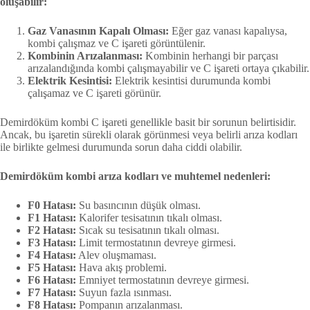
oluşabilir:
Gaz Vanasının Kapalı Olması:
Eğer gaz vanası kapalıysa,
kombi çalışmaz ve C işareti görüntülenir.
Kombinin Arızalanması:
Kombinin herhangi bir parçası
arızalandığında kombi çalışmayabilir ve C işareti ortaya çıkabilir.
Elektrik Kesintisi:
Elektrik kesintisi durumunda kombi
çalışamaz ve C işareti görünür.
Demirdöküm kombi C işareti genellikle basit bir sorunun belirtisidir.
Ancak, bu işaretin sürekli olarak görünmesi veya belirli arıza kodları
ile birlikte gelmesi durumunda sorun daha ciddi olabilir.
Demirdöküm kombi arıza kodları ve muhtemel nedenleri:
F0 Hatası:
Su basıncının düşük olması.
F1 Hatası:
Kalorifer tesisatının tıkalı olması.
F2 Hatası:
Sıcak su tesisatının tıkalı olması.
F3 Hatası:
Limit termostatının devreye girmesi.
F4 Hatası:
Alev oluşmaması.
F5 Hatası:
Hava akış problemi.
F6 Hatası:
Emniyet termostatının devreye girmesi.
F7 Hatası:
Suyun fazla ısınması.
F8 Hatası:
Pompanın arızalanması.