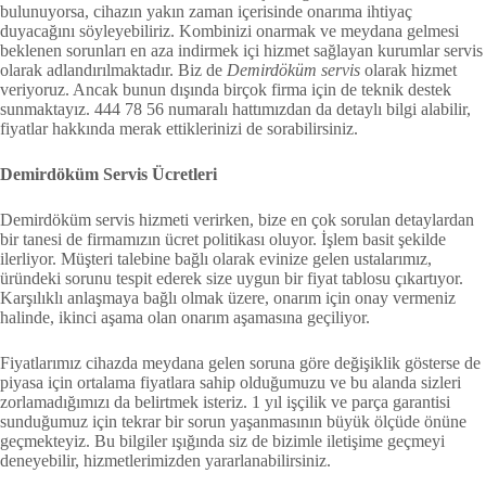
bulunuyorsa, cihazın yakın zaman içerisinde onarıma ihtiyaç
duyacağını söyleyebiliriz. Kombinizi onarmak ve meydana gelmesi
beklenen sorunları en aza indirmek içi hizmet sağlayan kurumlar servis
olarak adlandırılmaktadır. Biz de
Demirdöküm servis
olarak hizmet
veriyoruz. Ancak bunun dışında birçok firma için de teknik destek
sunmaktayız. 444 78 56 numaralı hattımızdan da detaylı bilgi alabilir,
fiyatlar hakkında merak ettiklerinizi de sorabilirsiniz.
Demirdöküm Servis Ücretleri
Demirdöküm servis hizmeti verirken, bize en çok sorulan detaylardan
bir tanesi de firmamızın ücret politikası oluyor. İşlem basit şekilde
ilerliyor. Müşteri talebine bağlı olarak evinize gelen ustalarımız,
üründeki sorunu tespit ederek size uygun bir fiyat tablosu çıkartıyor.
Karşılıklı anlaşmaya bağlı olmak üzere, onarım için onay vermeniz
halinde, ikinci aşama olan onarım aşamasına geçiliyor.
Fiyatlarımız cihazda meydana gelen soruna göre değişiklik gösterse de
piyasa için ortalama fiyatlara sahip olduğumuzu ve bu alanda sizleri
zorlamadığımızı da belirtmek isteriz. 1 yıl işçilik ve parça garantisi
sunduğumuz için tekrar bir sorun yaşanmasının büyük ölçüde önüne
geçmekteyiz. Bu bilgiler ışığında siz de bizimle iletişime geçmeyi
deneyebilir, hizmetlerimizden yararlanabilirsiniz.