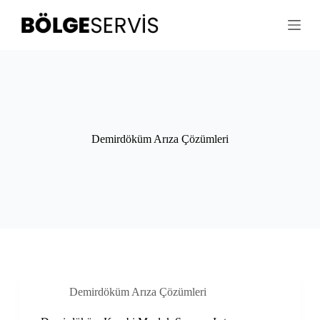
S
k
i
p
t
o
c
o
n
t
Demirdöküm Arıza Çözümleri
e
n
t
Demirdöküm Arıza Çözümleri