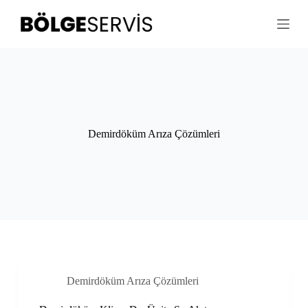
S
k
i
p
t
o
c
o
n
t
Demirdöküm Arıza Çözümleri
e
n
t
Demirdöküm Arıza Çözümleri