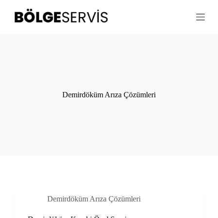
S
k
i
p
t
o
c
o
n
t
Demirdöküm Arıza Çözümleri
e
n
t
Demirdöküm Arıza Çözümleri