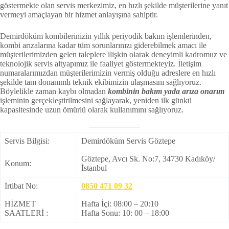
göstermekte olan servis merkezimiz, en hızlı şekilde müşterilerine yanıt
vermeyi amaçlayan bir hizmet anlayışına sahiptir.
Demirdöküm kombilerinizin yıllık periyodik bakım işlemlerinden,
kombi arızalarına kadar tüm sorunlarınızı giderebilmek amacı ile
müşterilerimizden gelen taleplere ilişkin olarak deneyimli kadromuz ve
teknolojik servis altyapımız ile faaliyet göstermekteyiz. İletişim
numaralarımızdan müşterilerimizin vermiş olduğu adreslere en hızlı
şekilde tam donanımlı teknik ekibimizin ulaşmasını sağlıyoruz.
Böylelikle zaman kaybı olmadan
kombinin bakım yada arıza onarım
işleminin gerçekleştirilmesini sağlayarak, yeniden ilk günkü
kapasitesinde uzun ömürlü olarak kullanımını sağlıyoruz.
Servis Bilgisi:
Demirdöküm Servis Göztepe
Göztepe, Avcı Sk. No:7, 34730 Kadıköy/
Konum:
İstanbul
İrtibat No:
0850 471 09 32
HİZMET
Hafta İçi: 08:00 – 20:10
SAATLERİ :
Hafta Sonu: 10: 00 – 18:00